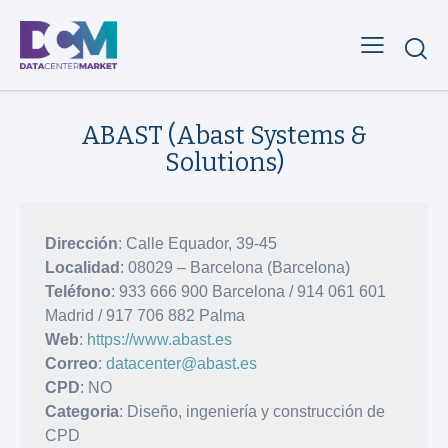
ABAST (Abast Systems &
Solutions)
Dirección
: Calle Equador, 39-45
Localidad
: 08029 – Barcelona (Barcelona)
Teléfono
: 933 666 900 Barcelona / 914 061 601
Madrid / 917 706 882 Palma
Web
:
https://www.abast.es
Correo
:
datacenter@abast.es
CPD
: NO
Categoria
: Diseño, ingeniería y construcción de
CPD