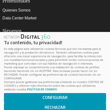
Profesionales
Quienes Somos
Data Center Market
Síguenos
Tu contenido, tu privacidad!
En esta página web utilizamos cookies técnicas que son necesarias para la
navegación y la prestación del servicio. También utilizamos cookies para
ofrecerle una mejor experiencia de navegación, para facilitar la interacción
con nuestras funciones sociales y para permitirle recibir comunicaciones de
marketing que coincidan con sus hábitos de navegación e intereses.
Aviso Legal
Puede expresar su consentimiento a la instalación de cookies de perfiles
haciendo haciendo clic en ACEPTAR. Para rechazar puede hacer clic en
Política de privacidad
RECHAZAR. Puede configurar las preferencias de cookies haciendo clic en
CONFIGURAR.
Política de cookie
Siempre puede gestionar sus preferencias entrando en nuestro CENTRO DE
COOKIES y obtener más información sobre las cookies que utilizamos
Cookie Center
visitando nuestra
POLÍTICA DE COOKIES
.
CONFIGURAR
BPS está inscrita en el Registro Mercantil de Madrid, Volumen
24.100, Folio 172, Página M-433036
RECHAZAR
Número de Identificación Fiscal: B-85062503 © 2023 BPS