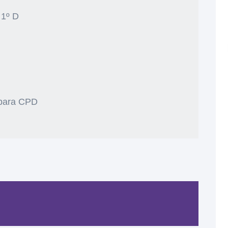
 1º D
I para CPD