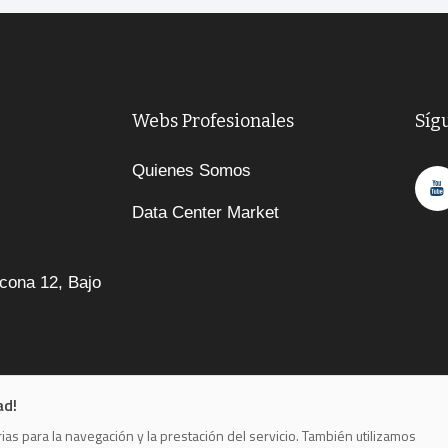
Webs Profesionales
Síg
Quienes Somos
Data Center Market
cona 12, Bajo
ad!
as para la navegación y la prestación del servicio. También utilizamos