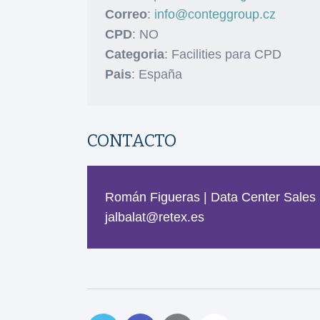
Correo
:
info@conteggroup.cz
CPD
: NO
Categoria
: Facilities para CPD
Pais
: España
CONTACTO
Román Figueras | Data Center Sales 
jalbalat@retex.es