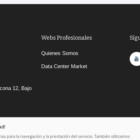
Webs Profesionales
Síg
Quienes Somos
Data Center Market
cona 12, Bajo
ad!
as para la navegación y la prestación del servicio. También utilizamos