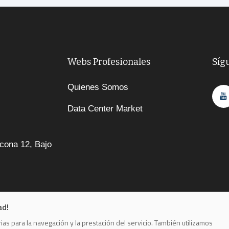
Webs Profesionales
Síg
Quienes Somos
Data Center Market
cona 12, Bajo
ad!
as para la navegación y la prestación del servicio. También utilizamos