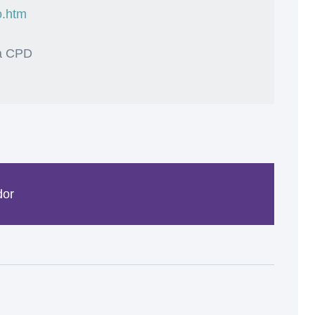
o.htm
ra CPD
dor