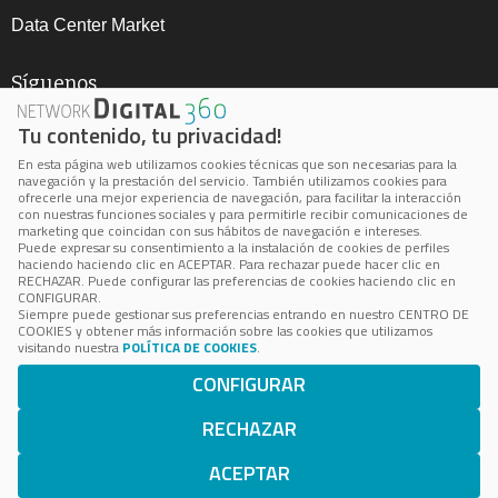
Data Center Market
Síguenos
Tu contenido, tu privacidad!
En esta página web utilizamos cookies técnicas que son necesarias para la
navegación y la prestación del servicio. También utilizamos cookies para
ofrecerle una mejor experiencia de navegación, para facilitar la interacción
con nuestras funciones sociales y para permitirle recibir comunicaciones de
marketing que coincidan con sus hábitos de navegación e intereses.
Aviso Legal
Puede expresar su consentimiento a la instalación de cookies de perfiles
haciendo haciendo clic en ACEPTAR. Para rechazar puede hacer clic en
Política de privacidad
RECHAZAR. Puede configurar las preferencias de cookies haciendo clic en
CONFIGURAR.
Política de cookie
Siempre puede gestionar sus preferencias entrando en nuestro CENTRO DE
COOKIES y obtener más información sobre las cookies que utilizamos
Cookie Center
visitando nuestra
POLÍTICA DE COOKIES
.
CONFIGURAR
BPS está inscrita en el Registro Mercantil de Madrid, Volumen
24.100, Folio 172, Página M-433036
RECHAZAR
Número de Identificación Fiscal: B-85062503 © 2023 BPS
Business Publications Spain S.L. Todos los derechos
ACEPTAR
reservados.