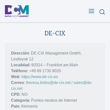
DE-CIX
Dirección
: DE-CIX Management GmbH,
Lindleystr 12
Localidad
: 60314 – Frankfurt am Main
Teléfono
: +49 69 1730 9020
Web
:
https://www.de-cix.es
Correo
:
theresa.bobis@de-cix.net / sales@de-
cix.net
CPD
: NO
Categoria
: Puntos neutros de Internet
Pais
: Alemania