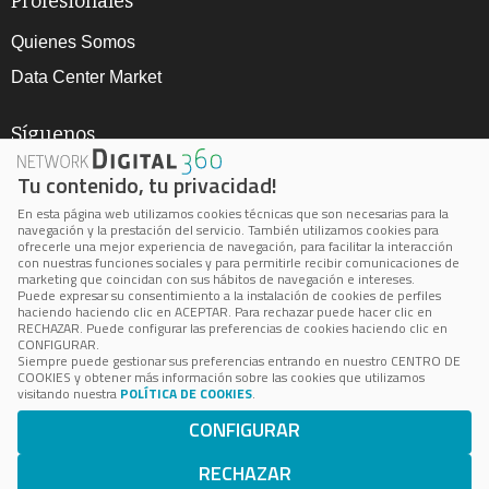
Profesionales
Quienes Somos
Data Center Market
Síguenos
Tu contenido, tu privacidad!
En esta página web utilizamos cookies técnicas que son necesarias para la
navegación y la prestación del servicio. También utilizamos cookies para
ofrecerle una mejor experiencia de navegación, para facilitar la interacción
con nuestras funciones sociales y para permitirle recibir comunicaciones de
marketing que coincidan con sus hábitos de navegación e intereses.
Aviso Legal
Puede expresar su consentimiento a la instalación de cookies de perfiles
haciendo haciendo clic en ACEPTAR. Para rechazar puede hacer clic en
Política de privacidad
RECHAZAR. Puede configurar las preferencias de cookies haciendo clic en
CONFIGURAR.
Política de cookie
Siempre puede gestionar sus preferencias entrando en nuestro CENTRO DE
COOKIES y obtener más información sobre las cookies que utilizamos
Cookie Center
visitando nuestra
POLÍTICA DE COOKIES
.
CONFIGURAR
BPS está inscrita en el Registro Mercantil de Madrid, Volumen
24.100, Folio 172, Página M-433036
RECHAZAR
Número de Identificación Fiscal: B-85062503 © 2023 BPS