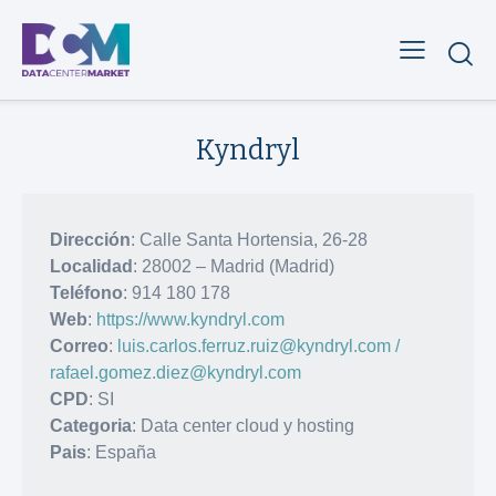
Kyndryl
Dirección
: Calle Santa Hortensia, 26-28
Localidad
: 28002 – Madrid (Madrid)
Teléfono
: 914 180 178
Web
:
https://www.kyndryl.com
Correo
:
luis.carlos.ferruz.ruiz@kyndryl.com /
rafael.gomez.diez@kyndryl.com
CPD
: SI
Categoria
: Data center cloud y hosting
Pais
: España