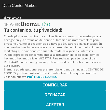
Data Center Market
Síguenos
Tu contenido, tu privacidad!
En esta página web utilizamos cookies técnicas que son necesarias para la
navegación y la prestación del servicio. También utilizamos cookies para
ofrecerle una mejor experiencia de navegación, para facilitar la interacción
con nuestras funciones sociales y para permitirle recibir comunicaciones de
marketing que coincidan con sus hábitos de navegación e intereses.
Aviso Legal
Puede expresar su consentimiento a la instalación de cookies de perfiles
haciendo haciendo clic en ACEPTAR. Para rechazar puede hacer clic en
Política de privacidad
RECHAZAR. Puede configurar las preferencias de cookies haciendo clic en
CONFIGURAR.
Política de cookie
Siempre puede gestionar sus preferencias entrando en nuestro CENTRO DE
COOKIES y obtener más información sobre las cookies que utilizamos
Cookie Center
visitando nuestra
POLÍTICA DE COOKIES
.
CONFIGURAR
BPS está inscrita en el Registro Mercantil de Madrid, Volumen
24.100, Folio 172, Página M-433036
RECHAZAR
Número de Identificación Fiscal: B-85062503 © 2023 BPS
Business Publications Spain S.L. Todos los derechos
ACEPTAR
reservados.