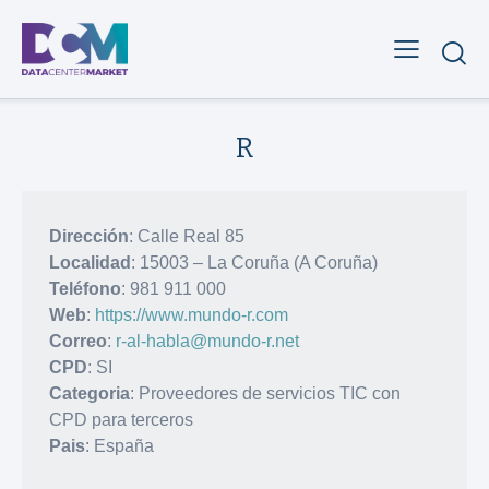
R
Dirección
: Calle Real 85
Localidad
: 15003 – La Coruña (A Coruña)
Teléfono
: 981 911 000
Web
:
https://www.mundo-r.com
Correo
:
r-al-habla@mundo-r.net
CPD
: SI
Categoria
: Proveedores de servicios TIC con
CPD para terceros
Pais
: España