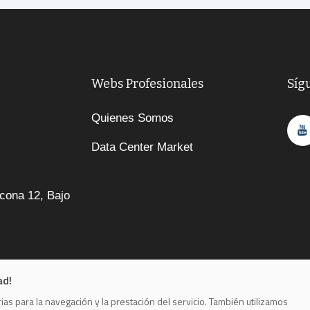
Webs Profesionales
Síg
Quienes Somos
Data Center Market
cona 12, Bajo
ad!
as para la navegación y la prestación del servicio. También utilizamos