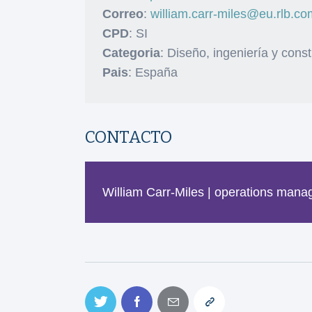
Correo
:
william.carr-miles@eu.rlb.co
CPD
: SI
Categoria
: Diseño, ingeniería y con
Pais
: España
CONTACTO
William Carr-Miles | operations mana