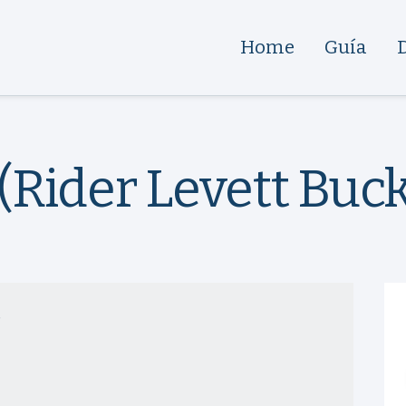
Home
Guía
(Rider Levett Buck
7