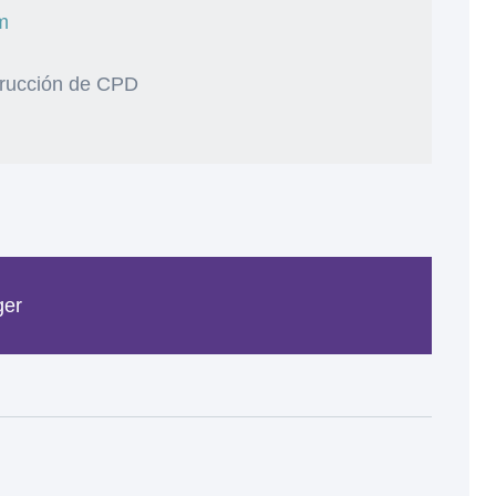
m
strucción de CPD
ger