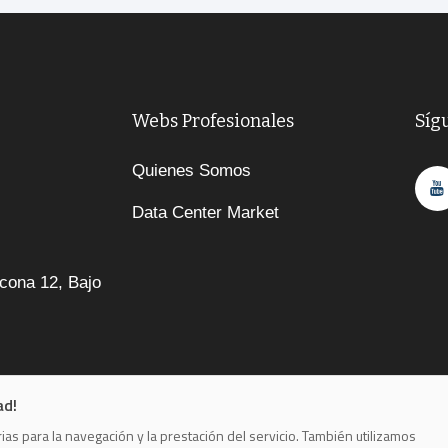
Webs Profesionales
Síg
Quienes Somos
Data Center Market
cona 12, Bajo
ad!
as para la navegación y la prestación del servicio. También utilizamos