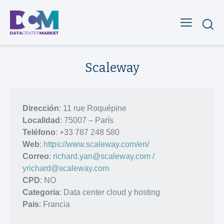
Scaleway
Dirección
: 11 rue Roquépine
Localidad
: 75007 – París
Teléfono
: +33 787 248 580
Web
:
https://www.scaleway.com/en/
Correo
:
richard.yan@scaleway.com /
yrichard@scaleway.com
CPD
: NO
Categoria
: Data center cloud y hosting
Pais
: Francia