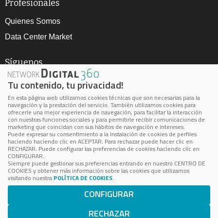
Profesionales
Quienes Somos
Data Center Market
Síguenos
Tu contenido, tu privacidad!
En esta página web utilizamos cookies técnicas que son necesarias para la
navegación y la prestación del servicio. También utilizamos cookies para
ofrecerle una mejor experiencia de navegación, para facilitar la interacción
con nuestras funciones sociales y para permitirle recibir comunicaciones de
marketing que coincidan con sus hábitos de navegación e intereses.
Aviso Legal
Puede expresar su consentimiento a la instalación de cookies de perfiles
haciendo haciendo clic en ACEPTAR. Para rechazar puede hacer clic en
Política de privacidad
RECHAZAR. Puede configurar las preferencias de cookies haciendo clic en
CONFIGURAR.
Política de cookie
Siempre puede gestionar sus preferencias entrando en nuestro CENTRO DE
COOKIES y obtener más información sobre las cookies que utilizamos
Cookie Center
visitando nuestra
POLÍTICA DE COOKIES
.
CONFIGURAR
BPS está inscrita en el Registro Mercantil de Madrid, Volumen
24.100, Folio 172, Página M-433036
RECHAZAR
Número de Identificación Fiscal: B-85062503 © 2023 BPS