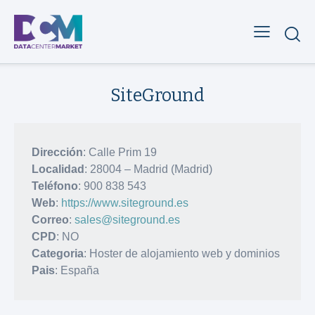
SiteGround
Dirección
: Calle Prim 19
Localidad
: 28004 – Madrid (Madrid)
Teléfono
: 900 838 543
Web
:
https://www.siteground.es
Correo
:
sales@siteground.es
CPD
: NO
Categoria
: Hoster de alojamiento web y dominios
Pais
: España