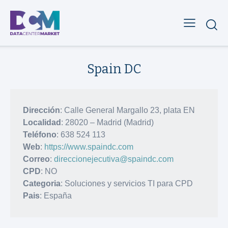
Spain DC
Dirección
: Calle General Margallo 23, plata EN
Localidad
: 28020 – Madrid (Madrid)
Teléfono
: 638 524 113
Web
:
https://www.spaindc.com
Correo
:
direccionejecutiva@spaindc.com
CPD
: NO
Categoria
: Soluciones y servicios TI para CPD
Pais
: España