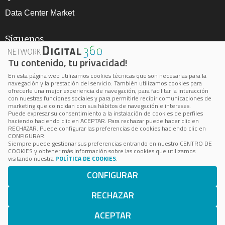
Data Center Market
Síguenos
Tu contenido, tu privacidad!
En esta página web utilizamos cookies técnicas que son necesarias para la
navegación y la prestación del servicio. También utilizamos cookies para
ofrecerle una mejor experiencia de navegación, para facilitar la interacción
con nuestras funciones sociales y para permitirle recibir comunicaciones de
marketing que coincidan con sus hábitos de navegación e intereses.
Aviso Legal
Puede expresar su consentimiento a la instalación de cookies de perfiles
haciendo haciendo clic en ACEPTAR. Para rechazar puede hacer clic en
Política de privacidad
RECHAZAR. Puede configurar las preferencias de cookies haciendo clic en
CONFIGURAR.
Política de cookie
Siempre puede gestionar sus preferencias entrando en nuestro CENTRO DE
COOKIES y obtener más información sobre las cookies que utilizamos
Cookie Center
visitando nuestra
POLÍTICA DE COOKIES
.
CONFIGURAR
BPS está inscrita en el Registro Mercantil de Madrid, Volumen
24.100, Folio 172, Página M-433036
RECHAZAR
Número de Identificación Fiscal: B-85062503 © 2023 BPS
Business Publications Spain S.L. Todos los derechos
ACEPTAR
reservados.