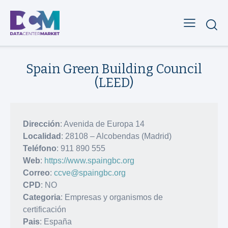
Spain Green Building Council
(LEED)
Dirección
: Avenida de Europa 14
Localidad
: 28108 – Alcobendas (Madrid)
Teléfono
: 911 890 555
Web
:
https://www.spaingbc.org
Correo
:
ccve@spaingbc.org
CPD
: NO
Categoria
: Empresas y organismos de
certificación
Pais
: España