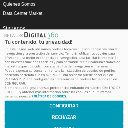
Quienes Somos
Data Center Market
Síguenos
Tu contenido, tu privacidad!
En esta página web utilizamos cookies técnicas que son necesarias para la
navegación y la prestación del servicio. También utilizamos cookies para
ofrecerle una mejor experiencia de navegación, para facilitar la interacción
con nuestras funciones sociales y para permitirle recibir comunicaciones de
marketing que coincidan con sus hábitos de navegación e intereses.
Aviso Legal
Puede expresar su consentimiento a la instalación de cookies de perfiles
haciendo haciendo clic en ACEPTAR. Para rechazar puede hacer clic en
Política de privacidad
RECHAZAR. Puede configurar las preferencias de cookies haciendo clic en
CONFIGURAR.
Política de cookie
Siempre puede gestionar sus preferencias entrando en nuestro CENTRO DE
COOKIES y obtener más información sobre las cookies que utilizamos
Cookie Center
visitando nuestra
POLÍTICA DE COOKIES
.
CONFIGURAR
BPS está inscrita en el Registro Mercantil de Madrid, Volumen
24.100, Folio 172, Página M-433036
RECHAZAR
Número de Identificación Fiscal: B-85062503 © 2023 BPS
Business Publications Spain S.L. Todos los derechos