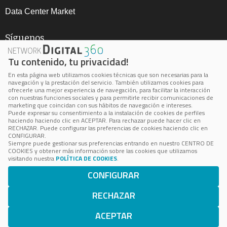
Data Center Market
Síguenos
Tu contenido, tu privacidad!
En esta página web utilizamos cookies técnicas que son necesarias para la
navegación y la prestación del servicio. También utilizamos cookies para
ofrecerle una mejor experiencia de navegación, para facilitar la interacción
con nuestras funciones sociales y para permitirle recibir comunicaciones de
marketing que coincidan con sus hábitos de navegación e intereses.
Aviso Legal
Puede expresar su consentimiento a la instalación de cookies de perfiles
haciendo haciendo clic en ACEPTAR. Para rechazar puede hacer clic en
Política de privacidad
RECHAZAR. Puede configurar las preferencias de cookies haciendo clic en
CONFIGURAR.
Política de cookie
Siempre puede gestionar sus preferencias entrando en nuestro CENTRO DE
COOKIES y obtener más información sobre las cookies que utilizamos
Cookie Center
visitando nuestra
POLÍTICA DE COOKIES
.
CONFIGURAR
BPS está inscrita en el Registro Mercantil de Madrid, Volumen
24.100, Folio 172, Página M-433036
RECHAZAR
Número de Identificación Fiscal: B-85062503 © 2023 BPS
Business Publications Spain S.L. Todos los derechos
ACEPTAR
reservados.