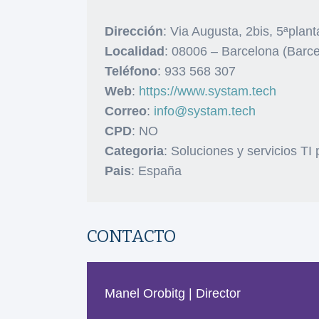
Dirección
: Via Augusta, 2bis, 5ªplant
Localidad
: 08006 – Barcelona (Barc
Teléfono
: 933 568 307
Web
:
https://www.systam.tech
Correo
:
info@systam.tech
CPD
: NO
Categoria
: Soluciones y servicios T
Pais
: España
CONTACTO
Manel Orobitg | Director