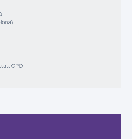
a
elona)
I para CPD