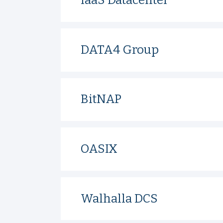
IaaS Datacenter
DATA4 Group
BitNAP
OASIX
Walhalla DCS