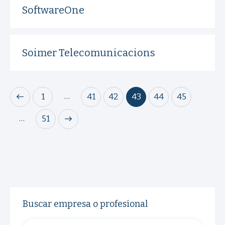
SoftwareOne
Soimer Telecomunicacions
…
1
41
42
43
44
45
…
>
51
Buscar empresa o profesional